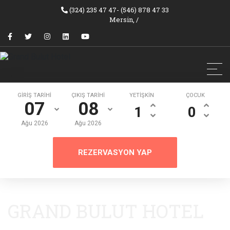
(324) 235 47 47- (546) 878 47 33
Mersin,
/
GİRİŞ TARİHİ
ÇIKIŞ TARİHİ
YETİŞKİN
ÇOCUK
07
08
Ağu
2026
Ağu
2026
REZERVASYON YAP
GRAND BULUT HOTEL